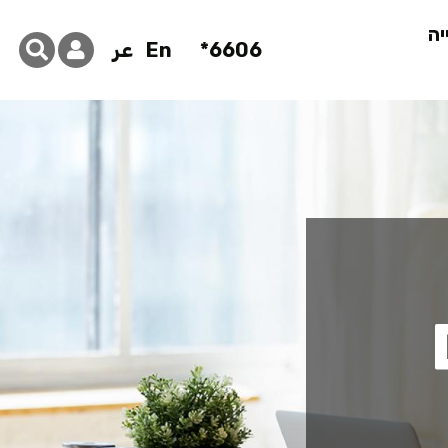
יה
6606*
En
عر