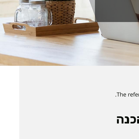
The refe
כנה