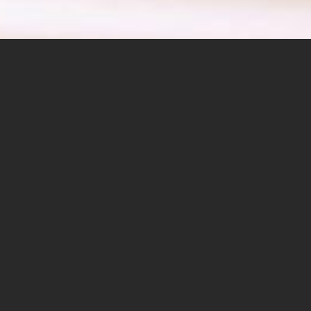
בסדנא נקבל כלים לניהול זמן בצורה אפקטיבית ואיך
מתמודדים עם לחץ ודחיינות.
לכולנו יש "מלכודות אישיות" שגורמות לנו לבזבוז זמן, נלמד
לאבחן את צורות ניהול הזמן ולמצוא את הדרכים האפקטיביות.
הסדנא מיועדת לקידום החברה הערבית
קישור לזום