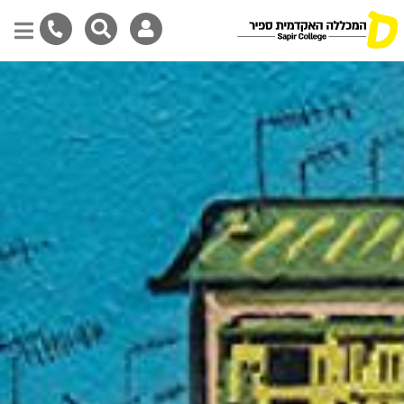
דילוג
לתוכן
המרכזי