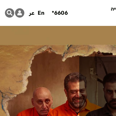
יה
6606*
En
عر