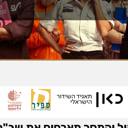
ול והמסך מארחים את שב"ס