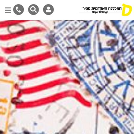
דילוג
לתוכן
המרכזי