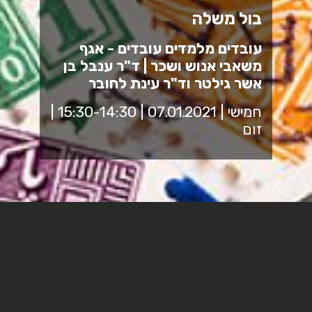
בול משלה
עובדים מלמדים עובדים - אגף
משאבי אנוש ושכר | ד"ר ענבל בן
אשר גילטר וד"ר עינת לחובר
חמישי | 07.01.2021 | 15:30-14:30 |
זום
דימוי, עיצוב והנצחת נשים בבולי ישראל
מס' קורס 102
- להרשמה:
לחץ כאן