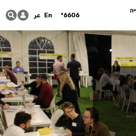
יה
6606*
En
عر