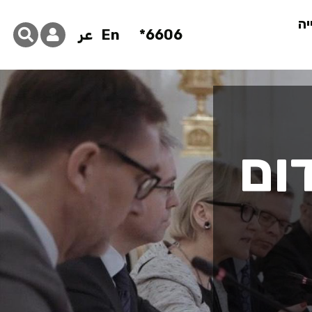
יה
6606*
En
عر
ום