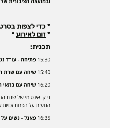
ובמועצה הציבורית של 
* כדי לצפות בסר
*
זום לאירוע
*
תכנית:
15:30
פתיחה - עו"ד נטע
15:40
שיחה עם שרת הח
16:20
שיחה עם במאי הס
דיוקן אינטימי של שרת ה
הנועזת על הפרות זכויות א
16:35
פאנל - נשים על ק