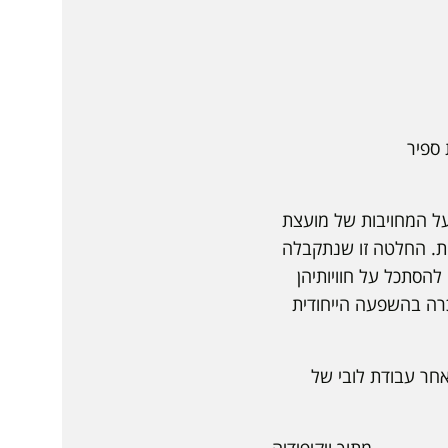
ספיר
יטחון של האו"ם מיום 31 באוקטובר 2000, מצהירה על המחויבות של מועצת
מית. החלטה זו שנתקבלה
הסתכל על חוויותיהן
כרה בהשפעה הייחודית
חר עבודת לובי של
מתוך ויקיפידיה