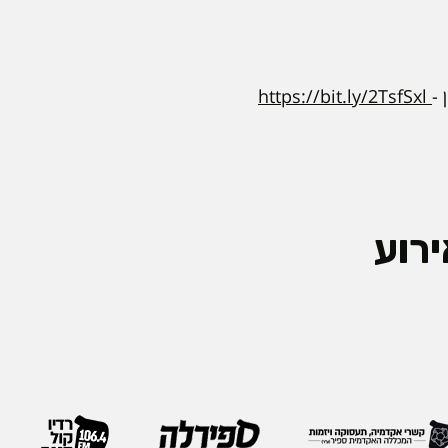
 -
https://bit.ly/2TsfSxl
רוע