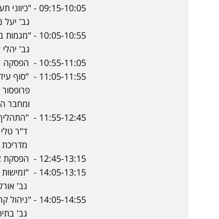
09:15-10:05 - "כיווני תעסוקה בעידן הקורונה"
גב' יעל מבורך- מנ
10:05-10:55 - "מגמות בעולם במקצועות"
גב' יהלי אדמתי, חוקר
10:55-11:05 - הפסקה
11:05-11:55 - "סוף עידן התואר האקדמי"
פרופסור עוז אלמוג - 
ומחבר הספר "כל שק
11:55-12:45 - "התהליך הייעוצי בעת משבר מתמשך-היבטים של חוסן רגשי"
ד"ר טלי שימקין - יו
מדריכת מטפלים
12:45-13:15 - הפסקת צהריים
14:05-13:15 - "זמישות הייעוץ התעסוקתי - קבוצתי"
גב' אורלי צדוק, פסיכ
14:05-14:55 - "ניהול קריירה במציאות משתנה בראי הפרט והארגון"
גב' בתיה גלס, פסיכולוגית תעסוקתית