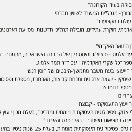
כל"ית המשרד לשוויון חברתי
ת עתידים, מובילה תהליכי חדשנות, מסייעת לארגונים 
סוציולוג והיסטוריון של החברה הישראלית, מתמחה במח
רי האקדמיה " עם ד"ר תמר אלמוג.
עצת ארגונית ומנחת קבוצות, מאבחנת, מטפלת (פסיכותר
 ומרצה.
ולוגית תעסוקתית מומחית ומדריכה, בעלת מכון ייעוץ קר
 מומחית, בעלת 25 שנות ניסיון בהערכת בכירים וניהול קריירה