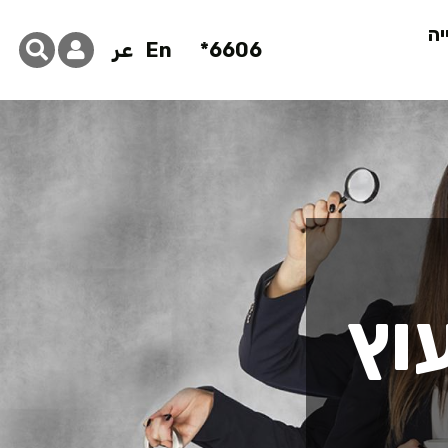
יה
6606*
En
عر
וץ