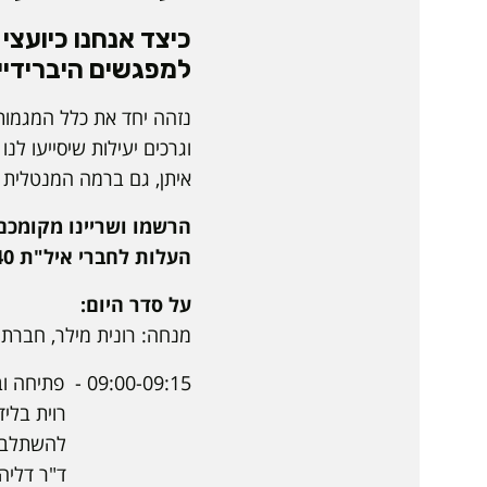
כיצד אנחנו כיועצ
למפגשים היברידיי
נזהה יחד את כלל המגמות 
וגרכים יעילות שיסייעו ל
איתן, גם ברמה המנטלית 
הרשמו ושריינו מקומכם 
העלות לחברי איל"ת 40 ש"ח, ולמי שאינו חבר איל"ת 90 ש"ח.
על סדר היום:
מנחה: רונית מילר, חברת
09:00-09:15 - פתיחה וברכות
רוית בלידשטיין- יו"ר 
להשתלבות אוכלוסיות
ד"ר דליה מורג, ראש 