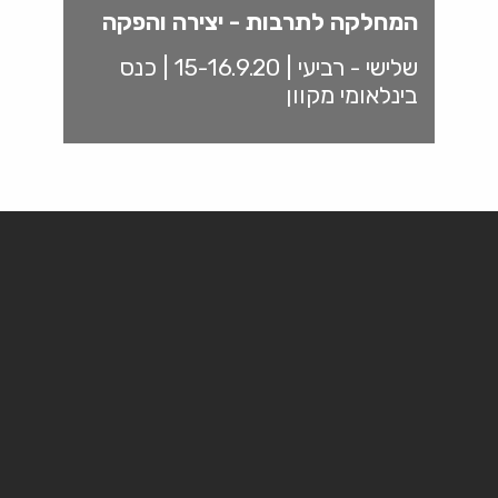
המחלקה לתרבות - יצירה והפקה
שלישי - רביעי | 15-16.9.20 | כנס
בינלאומי מקוון
הכנס השלישי בסדרת כנסים בתחום ניהול התרבות
ומנהיגות תרבות
הצבת מדיניות התרבות בלב השיח האקדמי והמקצועי בישראל
כנושא דחוף וחשוב, מתוך רצון להשפיע על אופן התפיסה של
מדיניות תרבות בישראל בקרב אנשי המקצוע ובקרב הקהל
הרחב.