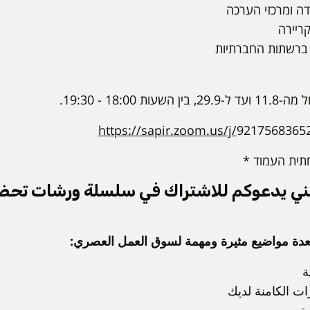
דה ומרכזי הערכה
קריירה
 ברשתות החברתיות
https://sapir.zoom.us/j/
9217568365
תית העמוד *
مهني يدعوكم للاشتراك في سلسلة ورشات تحض
عدة مواضيع مثيرة ومهمة لسوق العمل العصري:
ة
ت الكامنة لديك