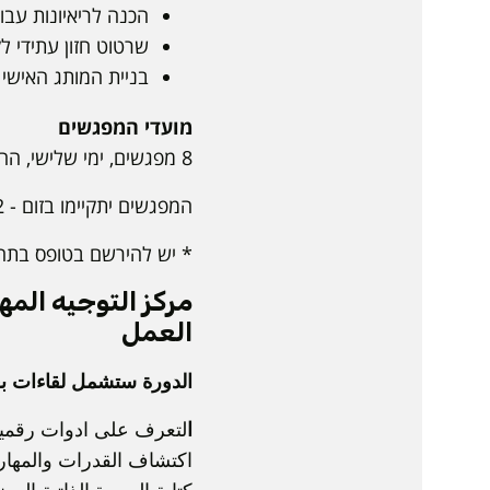
הכנה לריאיונות עבו
שרטוט חזון עתידי ל
בניית המותג האישי
מועדי המפגשים
8 מפגשים, ימי שלישי, החל מה-11.8 ועד ל-29.9, בין השעות 18:00 - 19:30.
המפגשים יתקיימו בזום -
2
* יש להירשם בטופס בתח
مركز التوجيه ال
العمل
الدورة ستشمل لقاءات ب
ا
لتعرف على ادوات رقمي
اكتشاف القدرات والمهارا