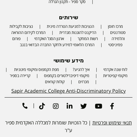
סקר ספיר - תקנון הגרלה
שירותים
מרכז חוסן
הנציבות למניעת הטרדה מינית
נציבות לקבילות
סטודנטים
הדיקנט להוגנות מגדרית
המרכז לקידום ההוראה
והלמידה
רשות המחקר
ארגון הסגל האקדמי
פורום
פמיניסטי
המרכז הלאומי למידע ולחקר החברה הבדואי בנגב
מידע שימושי
לוח שנה אקדמי
איך להגיע?
מפת הקמפוס ומיקומי מיגוניות
Phone number
מיקומי קפיטריות
מיקומי דיפיברילטורים בקמפוס
קריירה בספיר
מכרזים
קולות קוראים
Sapir Academic College Anti-Discriminatory Policy
|
Tiktok
Instagram
Linkedin
Twitter
Youtube
Facebook
תנאי שימוש ופרטיות
| כל הזכויות שומרות למכללה האקדמית ספיר
ע"ר