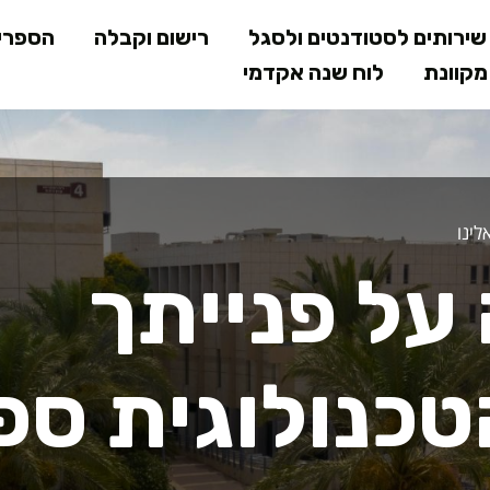
דילוג
ירותים לסטודנטים ולסגל
רישום וקבלה
הספרי
לתוכן
קוונת
לוח שנה אקדמי
המרכזי
יינותך במגמה
ינו
על פנייתך
כנולוגית ספ