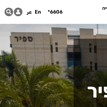
יה
6606*
En
عر
 למכונות - 
יר