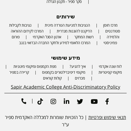
סקר ספיר - תקנון הגרלה
שירותים
מרכז חוסן
הנציבות למניעת הטרדה מינית
נציבות לקבילות
סטודנטים
הדיקנט להוגנות מגדרית
המרכז לקידום ההוראה
והלמידה
רשות המחקר
ארגון הסגל האקדמי
פורום
פמיניסטי
המרכז הלאומי למידע ולחקר החברה הבדואי בנגב
מידע שימושי
לוח שנה אקדמי
איך להגיע?
מפת הקמפוס ומיקומי מיגוניות
Phone number
מיקומי קפיטריות
מיקומי דיפיברילטורים בקמפוס
קריירה בספיר
מכרזים
קולות קוראים
Sapir Academic College Anti-Discriminatory Policy
|
Tiktok
Instagram
Linkedin
Twitter
Youtube
Facebook
תנאי שימוש ופרטיות
| כל הזכויות שומרות למכללה האקדמית ספיר
ע"ר