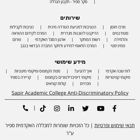
סקר ספיר - תקנון הגרלה
שירותים
מרכז חוסן
הנציבות למניעת הטרדה מינית
נציבות לקבילות
סטודנטים
הדיקנט להוגנות מגדרית
המרכז לקידום ההוראה
והלמידה
רשות המחקר
ארגון הסגל האקדמי
פורום
פמיניסטי
המרכז הלאומי למידע ולחקר החברה הבדואי בנגב
מידע שימושי
לוח שנה אקדמי
איך להגיע?
מפת הקמפוס ומיקומי מיגוניות
Phone number
מיקומי קפיטריות
מיקומי דיפיברילטורים בקמפוס
קריירה בספיר
מכרזים
קולות קוראים
Sapir Academic College Anti-Discriminatory Policy
|
Tiktok
Instagram
Linkedin
Twitter
Youtube
Facebook
תנאי שימוש ופרטיות
| כל הזכויות שומרות למכללה האקדמית ספיר
ע"ר