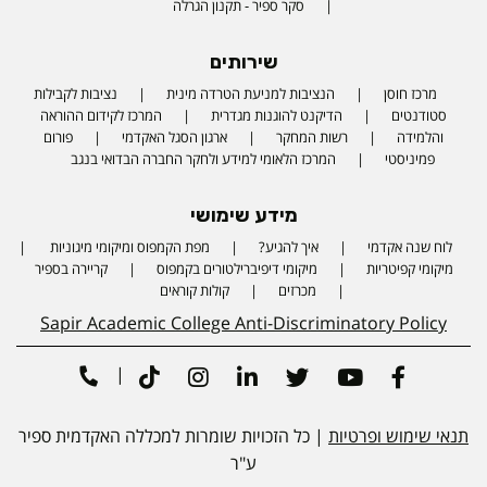
סקר ספיר - תקנון הגרלה
שירותים
מרכז חוסן
הנציבות למניעת הטרדה מינית
נציבות לקבילות
סטודנטים
הדיקנט להוגנות מגדרית
המרכז לקידום ההוראה
והלמידה
רשות המחקר
ארגון הסגל האקדמי
פורום
פמיניסטי
המרכז הלאומי למידע ולחקר החברה הבדואי בנגב
מידע שימושי
לוח שנה אקדמי
איך להגיע?
מפת הקמפוס ומיקומי מיגוניות
Phone number
מיקומי קפיטריות
מיקומי דיפיברילטורים בקמפוס
קריירה בספיר
מכרזים
קולות קוראים
Sapir Academic College Anti-Discriminatory Policy
|
Tiktok
Instagram
Linkedin
Twitter
Youtube
Facebook
תנאי שימוש ופרטיות
| כל הזכויות שומרות למכללה האקדמית ספיר
ע"ר