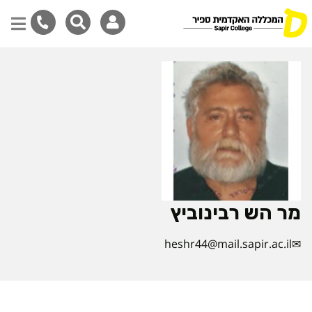
דילוג
לתוכן
המרכזי
מר הש רבינוביץ
heshr44@mail.sapir.ac.il