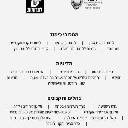
מסלולי לימוד
לימודי תואר ראשון
לימודי תואר שני
לימודים קדם אקדמיים
ומכינות
מגמות ללימודי הנדסאים
קורסי המרכז ללימודי חוץ
מדיניות
הצהרת נגישות
מדיניות פרטיות
הנחיות בדבר חוק חופש
המידע
החלטת בימ"ש על הסדר פשרה בתובענה ייצוגית
מדיניות
שוויון הזדמנויות ואי-אפליה
נהלים ותקנונים
ועדת משמעת
נוהל מצלמות אבטחה
תקנון לימודים אקדמי
תקנון שכר לימוד אקדמיה
טופס אישור לקיום פעילות פוליטית בקמפוס
נהלים לנושאי נשק בקמפוס המכללה
התנהלות במהלך שגרת חירום
סקר ספיר - תקנון הגרלה