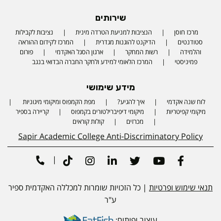
שירותים
מרכז חוסן
הנציבות למניעת הטרדה מינית
נציבות לקבילות
סטודנטים
הדיקנט להוגנות מגדרית
המרכז לקידום ההוראה
והלמידה
רשות המחקר
ארגון הסגל האקדמי
פורום
פמיניסטי
המרכז הלאומי למידע ולחקר החברה הבדואי בנגב
מידע שימושי
לוח שנה אקדמי
איך להגיע?
מפת הקמפוס ומיקומי מיגוניות
Phone number
מיקומי קפיטריות
מיקומי דיפיברילטורים בקמפוס
קריירה בספיר
מכרזים
קולות קוראים
Sapir Academic College Anti-Discriminatory Policy
|
Tiktok
Instagram
Linkedin
Twitter
Youtube
Facebook
תנאי שימוש ופרטיות
| כל הזכויות שומרות למכללה האקדמית ספיר
ע"ר
עיצוב ופיתוח: