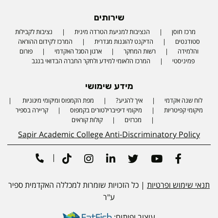
שירותים
מרכז חוסן
הנציבות למניעת הטרדה מינית
נציבות לקבילות
סטודנטים
הדיקנט להוגנות מגדרית
המרכז לקידום ההוראה
והלמידה
רשות המחקר
ארגון הסגל האקדמי
פורום
פמיניסטי
המרכז הלאומי למידע ולחקר החברה הבדואי בנגב
מידע שימושי
לוח שנה אקדמי
איך להגיע?
מפת הקמפוס ומיקומי מיגוניות
Phone number
מיקומי קפיטריות
מיקומי דיפיברילטורים בקמפוס
קריירה בספיר
מכרזים
קולות קוראים
Sapir Academic College Anti-Discriminatory Policy
|
Tiktok
Instagram
Linkedin
Twitter
Youtube
Facebook
תנאי שימוש ופרטיות
| כל הזכויות שומרות למכללה האקדמית ספיר
ע"ר
עיצוב ופיתוח: