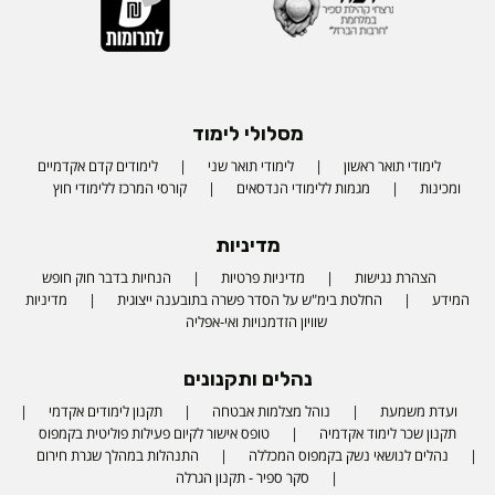
מסלולי לימוד
לימודי תואר ראשון
לימודי תואר שני
לימודים קדם אקדמיים
ומכינות
מגמות ללימודי הנדסאים
קורסי המרכז ללימודי חוץ
מדיניות
הצהרת נגישות
מדיניות פרטיות
הנחיות בדבר חוק חופש
המידע
החלטת בימ"ש על הסדר פשרה בתובענה ייצוגית
מדיניות
שוויון הזדמנויות ואי-אפליה
נהלים ותקנונים
ועדת משמעת
נוהל מצלמות אבטחה
תקנון לימודים אקדמי
תקנון שכר לימוד אקדמיה
טופס אישור לקיום פעילות פוליטית בקמפוס
נהלים לנושאי נשק בקמפוס המכללה
התנהלות במהלך שגרת חירום
סקר ספיר - תקנון הגרלה