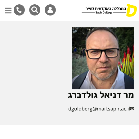
דילוג
לתוכן
המרכזי
מר דניאל גולדברג
dgoldberg@mail.sapir.ac.il