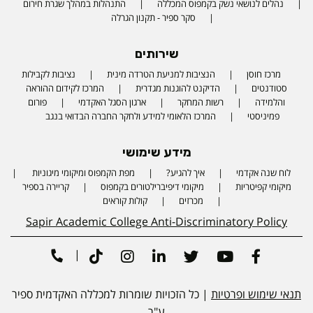
נהלים לנושאי נשק בקמפוס המכללה
התנהלות במהלך שגרת חירום
סקר ספיר - תקנון הגרלה
שירותים
מרכז חוסן
הנציבות למניעת הטרדה מינית
נציבות לקבילות
סטודנטים
הדיקנט להוגנות מגדרית
המרכז לקידום ההוראה
והלמידה
רשות המחקר
ארגון הסגל האקדמי
פורום
פמיניסטי
המרכז הלאומי למידע ולחקר החברה הבדואי בנגב
מידע שימושי
לוח שנה אקדמי
איך להגיע?
מפת הקמפוס ומיקומי מיגוניות
Phone number
מיקומי קפיטריות
מיקומי דיפיברילטורים בקמפוס
קריירה בספיר
מכרזים
קולות קוראים
Sapir Academic College Anti-Discriminatory Policy
|
Tiktok
Instagram
Linkedin
Twitter
Youtube
Facebook
תנאי שימוש ופרטיות
| כל הזכויות שומרות למכללה האקדמית ספיר
ע"ר