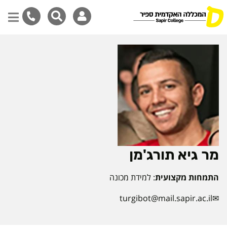
דילוג
לתוכן
המרכזי
מר גיא תורג'מן
התמחות מקצועית
: למידת מכונה
turgibot@mail.sapir.ac.il