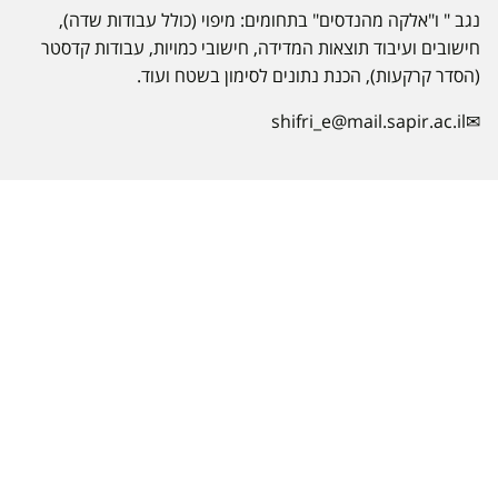
נגב " ו"אלקה מהנדסים" בתחומים: מיפוי (כולל עבודות שדה),
חישובים ועיבוד תוצאות המדידה, חישובי כמויות, עבודות קדסטר
(הסדר קרקעות), הכנת נתונים לסימון בשטח ועוד.
shifri_e@mail.sapir.ac.il