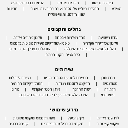
הצהרת נגישות
מדיניות פרטיות
הנחיות בדבר חוק חופש
המידע
החלטת בימ"ש על הסדר פשרה בתובענה ייצוגית
מדיניות
שוויון הזדמנויות ואי-אפליה
נהלים ותקנונים
ועדת משמעת
נוהל מצלמות אבטחה
תקנון לימודים אקדמי
תקנון שכר לימוד אקדמיה
טופס אישור לקיום פעילות פוליטית בקמפוס
נהלים לנושאי נשק בקמפוס המכללה
התנהלות במהלך שגרת חירום
סקר ספיר - תקנון הגרלה
שירותים
מרכז חוסן
הנציבות למניעת הטרדה מינית
נציבות לקבילות
סטודנטים
הדיקנט להוגנות מגדרית
המרכז לקידום ההוראה
והלמידה
רשות המחקר
ארגון הסגל האקדמי
פורום
פמיניסטי
המרכז הלאומי למידע ולחקר החברה הבדואי בנגב
מידע שימושי
לוח שנה אקדמי
איך להגיע?
מפת הקמפוס ומיקומי מיגוניות
מיקומי קפיטריות
מיקומי דיפיברילטורים בקמפוס
קריירה בספיר