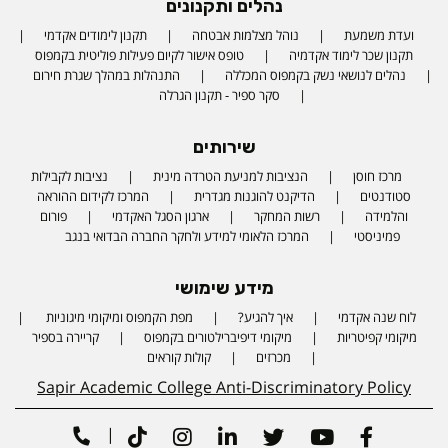
נהלים ותקנונים
ועדת משמעת
נוהל מצלמות אבטחה
תקנון לימודים אקדמי
תקנון שכר לימוד אקדמיה
טופס אישור לקיום פעילות פוליטית בקמפוס
נהלים לנושאי נשק בקמפוס המכללה
התנהלות במהלך שגרת חירום
סקר ספיר - תקנון הגרלה
שירותים
מרכז חוסן
הנציבות למניעת הטרדה מינית
נציבות לקבילות
סטודנטים
הדיקנט להוגנות מגדרית
המרכז לקידום ההוראה
והלמידה
רשות המחקר
ארגון הסגל האקדמי
פורום
פמיניסטי
המרכז הלאומי למידע ולחקר החברה הבדואי בנגב
מידע שימושי
לוח שנה אקדמי
איך להגיע?
מפת הקמפוס ומיקומי מיגוניות
Phone number
מיקומי קפיטריות
מיקומי דיפיברילטורים בקמפוס
קריירה בספיר
מכרזים
קולות קוראים
Sapir Academic College Anti-Discriminatory Policy
|
Tiktok
Instagram
Linkedin
Twitter
Youtube
Facebook