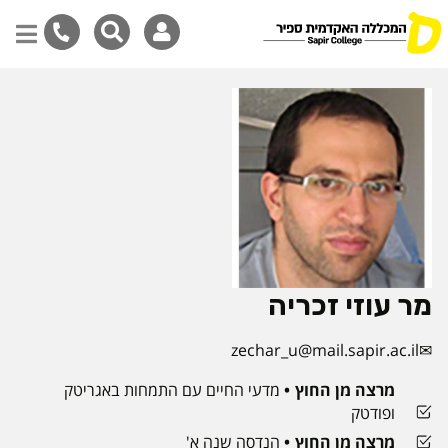
דילוג
לתוכן
המרכזי
מר עוזי זכריה
zechar_u@mail.sapir.ac.il
מרצה מן החוץ
מדעי החיים עם התמחות באגריטק
ופודטק
מרצה מן החוץ
הנדסה שנה א'