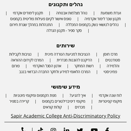
נהלים ותקנונים
ועדת משמעת
נוהל מצלמות אבטחה
תקנון לימודים אקדמי
תקנון שכר לימוד אקדמיה
טופס אישור לקיום פעילות פוליטית בקמפוס
נהלים לנושאי נשק בקמפוס המכללה
התנהלות במהלך שגרת חירום
סקר ספיר - תקנון הגרלה
שירותים
מרכז חוסן
הנציבות למניעת הטרדה מינית
נציבות לקבילות
סטודנטים
הדיקנט להוגנות מגדרית
המרכז לקידום ההוראה
והלמידה
רשות המחקר
ארגון הסגל האקדמי
פורום
פמיניסטי
המרכז הלאומי למידע ולחקר החברה הבדואי בנגב
מידע שימושי
לוח שנה אקדמי
איך להגיע?
מפת הקמפוס ומיקומי מיגוניות
Phone number
מיקומי קפיטריות
מיקומי דיפיברילטורים בקמפוס
קריירה בספיר
מכרזים
קולות קוראים
Sapir Academic College Anti-Discriminatory Policy
|
Tiktok
Instagram
Linkedin
Twitter
Youtube
Facebook