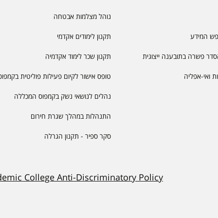
נוהל מצלמות אבטחה
פש המידע
תקנון לימודים אקדמי
דר פשרה בתובענה ייצוגית
תקנון שכר לימוד אקדמיה
יות ואי-אפליה
טופס אישור לקיום פעילות פוליטית בקמפוס
נהלים לנושאי נשק בקמפוס המכללה
התנהלות במהלך שגרת חירום
סקר ספיר - תקנון הגרלה
demic College Anti-Discriminatory Policy