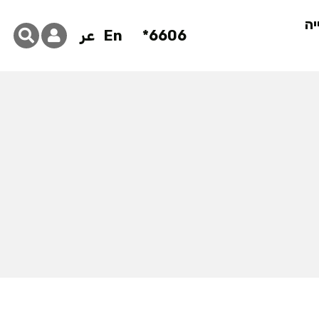
יה
6606*
En
عر