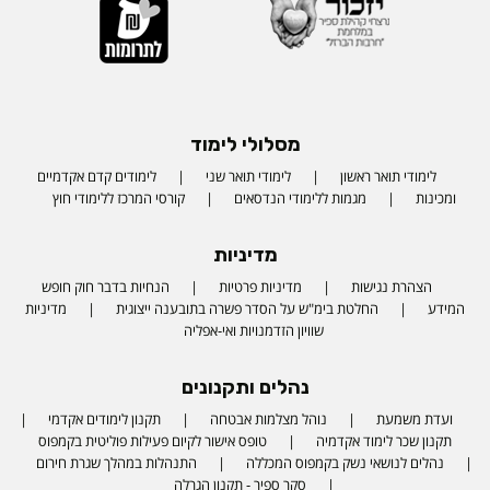
מסלולי לימוד
לימודי תואר ראשון
לימודי תואר שני
לימודים קדם אקדמיים
ומכינות
מגמות ללימודי הנדסאים
קורסי המרכז ללימודי חוץ
מדיניות
הצהרת נגישות
מדיניות פרטיות
הנחיות בדבר חוק חופש
המידע
החלטת בימ"ש על הסדר פשרה בתובענה ייצוגית
מדיניות
שוויון הזדמנויות ואי-אפליה
נהלים ותקנונים
ועדת משמעת
נוהל מצלמות אבטחה
תקנון לימודים אקדמי
תקנון שכר לימוד אקדמיה
טופס אישור לקיום פעילות פוליטית בקמפוס
נהלים לנושאי נשק בקמפוס המכללה
התנהלות במהלך שגרת חירום
סקר ספיר - תקנון הגרלה