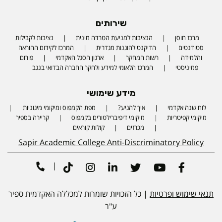
שירותים
מרכז חוסן
הנציבות למניעת הטרדה מינית
נציבות לקבילות
סטודנטים
הדיקנט להוגנות מגדרית
המרכז לקידום ההוראה
והלמידה
רשות המחקר
ארגון הסגל האקדמי
פורום
פמיניסטי
המרכז הלאומי למידע ולחקר החברה הבדואי בנגב
מידע שימושי
לוח שנה אקדמי
איך להגיע?
מפת הקמפוס ומיקומי מיגוניות
Phone number
מיקומי קפיטריות
מיקומי דיפיברילטורים בקמפוס
קריירה בספיר
מכרזים
קולות קוראים
Sapir Academic College Anti-Discriminatory Policy
|
Tiktok
Instagram
Linkedin
Twitter
Youtube
Facebook
תנאי שימוש ופרטיות
| כל הזכויות שומרות למכללה האקדמית ספיר
ע"ר