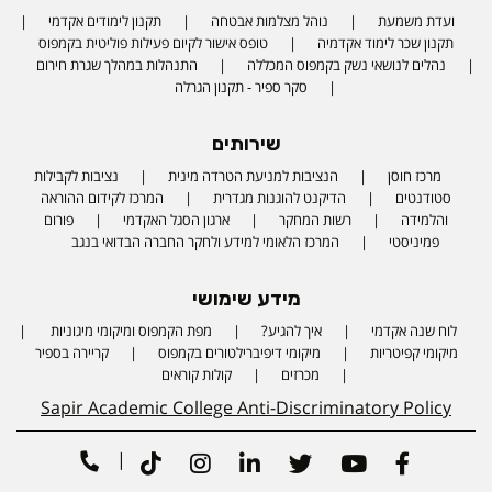
ועדת משמעת
נוהל מצלמות אבטחה
תקנון לימודים אקדמי
תקנון שכר לימוד אקדמיה
טופס אישור לקיום פעילות פוליטית בקמפוס
נהלים לנושאי נשק בקמפוס המכללה
התנהלות במהלך שגרת חירום
סקר ספיר - תקנון הגרלה
שירותים
מרכז חוסן
הנציבות למניעת הטרדה מינית
נציבות לקבילות
סטודנטים
הדיקנט להוגנות מגדרית
המרכז לקידום ההוראה
והלמידה
רשות המחקר
ארגון הסגל האקדמי
פורום
פמיניסטי
המרכז הלאומי למידע ולחקר החברה הבדואי בנגב
מידע שימושי
לוח שנה אקדמי
איך להגיע?
מפת הקמפוס ומיקומי מיגוניות
Phone number
מיקומי קפיטריות
מיקומי דיפיברילטורים בקמפוס
קריירה בספיר
מכרזים
קולות קוראים
Sapir Academic College Anti-Discriminatory Policy
|
Tiktok
Instagram
Linkedin
Twitter
Youtube
Facebook