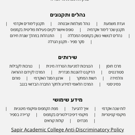
נהלים ותקנונים
ועדת משמעת
נוהל מצלמות אבטחה
תקנון לימודים אקדמי
תקנון שכר לימוד אקדמיה
טופס אישור לקיום פעילות פוליטית בקמפוס
נהלים לנושאי נשק בקמפוס המכללה
התנהלות במהלך שגרת חירום
סקר ספיר - תקנון הגרלה
שירותים
מרכז חוסן
הנציבות למניעת הטרדה מינית
נציבות לקבילות
סטודנטים
הדיקנט להוגנות מגדרית
המרכז לקידום ההוראה
והלמידה
רשות המחקר
ארגון הסגל האקדמי
פורום
פמיניסטי
המרכז הלאומי למידע ולחקר החברה הבדואי בנגב
מידע שימושי
לוח שנה אקדמי
איך להגיע?
מפת הקמפוס ומיקומי מיגוניות
Phone number
מיקומי קפיטריות
מיקומי דיפיברילטורים בקמפוס
קריירה בספיר
מכרזים
קולות קוראים
Sapir Academic College Anti-Discriminatory Policy