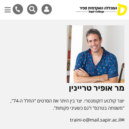
דילוג
לתוכן
המרכזי
מר אופיר טריינין
יוצר קולנוע דוקומנטרי. יצר בין היתר את הסרטים "החלל ה-74",
"משפחה בטרנס" ו"גם כשעיני פקוחות".
traini-o@mail.sapir.ac.il