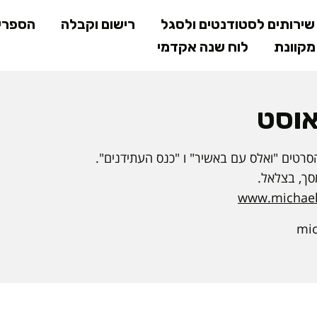
דילוג
ירותים לסטודנטים ולסגל
רישום וקבלה
הספרי
לתוכן
קוונת
לוח שנה אקדמי
המרכזי
אוסט
 הסרטים "ואלס עם באשיר" ו "כנס העתידנים".
סך, בצלאל.
www.michael
mic