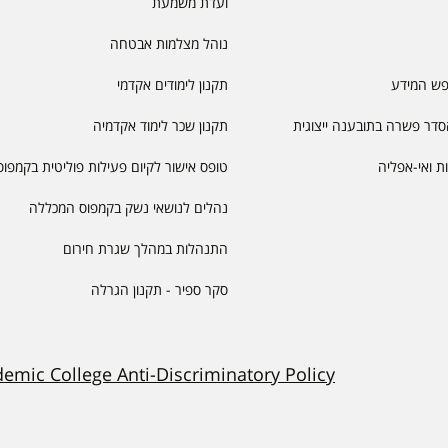
ועדת משמעת
נוהל מצלמות אבטחה
פש המידע
תקנון לימודים אקדמי
דר פשרה בתובענה ייצוגית
תקנון שכר לימוד אקדמיה
יות ואי-אפליה
טופס אישור לקיום פעילות פוליטית בקמפוס
נהלים לנושאי נשק בקמפוס המכללה
התנהלות במהלך שגרת חירום
סקר ספיר - תקנון הגרלה
demic College Anti-Discriminatory Policy