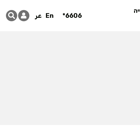
יה
6606*
En
عر