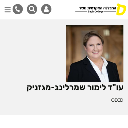
דילוג
לתוכן
המרכזי
עו"ד לימור שמרלינג-מגזניק
OECD