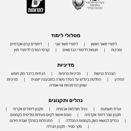
מסלולי לימוד
לימודי תואר ראשון
לימודי תואר שני
לימודים קדם אקדמיים
ומכינות
מגמות ללימודי הנדסאים
קורסי המרכז ללימודי חוץ
מדיניות
הצהרת נגישות
מדיניות פרטיות
הנחיות בדבר חוק חופש
המידע
החלטת בימ"ש על הסדר פשרה בתובענה ייצוגית
מדיניות
שוויון הזדמנויות ואי-אפליה
נהלים ותקנונים
ועדת משמעת
נוהל מצלמות אבטחה
תקנון לימודים אקדמי
תקנון שכר לימוד אקדמיה
טופס אישור לקיום פעילות פוליטית בקמפוס
נהלים לנושאי נשק בקמפוס המכללה
התנהלות במהלך שגרת חירום
סקר ספיר - תקנון הגרלה