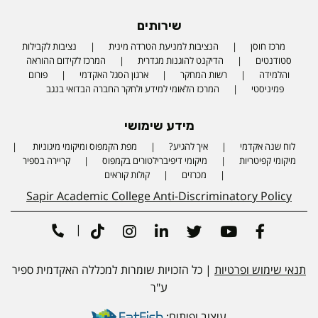
שירותים
מרכז חוסן
הנציבות למניעת הטרדה מינית
נציבות לקבילות
סטודנטים
הדיקנט להוגנות מגדרית
המרכז לקידום ההוראה
והלמידה
רשות המחקר
ארגון הסגל האקדמי
פורום
פמיניסטי
המרכז הלאומי למידע ולחקר החברה הבדואי בנגב
מידע שימושי
לוח שנה אקדמי
איך להגיע?
מפת הקמפוס ומיקומי מיגוניות
Phone number
מיקומי קפיטריות
מיקומי דיפיברילטורים בקמפוס
קריירה בספיר
מכרזים
קולות קוראים
Sapir Academic College Anti-Discriminatory Policy
|
Tiktok
Instagram
Linkedin
Twitter
Youtube
Facebook
תנאי שימוש ופרטיות
| כל הזכויות שומרות למכללה האקדמית ספיר
ע"ר
עיצוב ופיתוח: