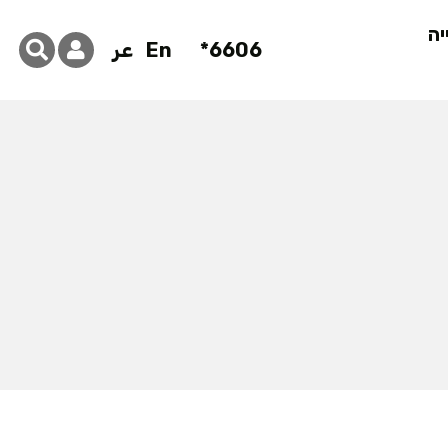
יה
6606*
En
عر