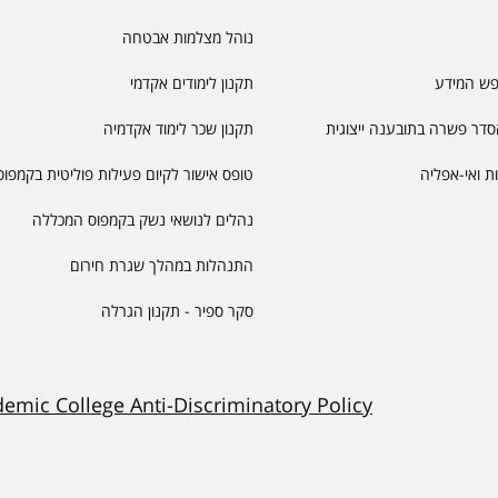
נוהל מצלמות אבטחה
פש המידע
תקנון לימודים אקדמי
דר פשרה בתובענה ייצוגית
תקנון שכר לימוד אקדמיה
יות ואי-אפליה
טופס אישור לקיום פעילות פוליטית בקמפוס
נהלים לנושאי נשק בקמפוס המכללה
התנהלות במהלך שגרת חירום
סקר ספיר - תקנון הגרלה
demic College Anti-Discriminatory Policy