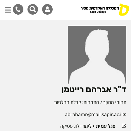
דילוג
לתוכן
המרכזי
ד"ר אברהם רייטמן
תחומי מחקר / התמחות: קבלת החלטות
abrahamr@mail.sapir.ac.il
סגל עמית
לימודי לוגיסטיקה