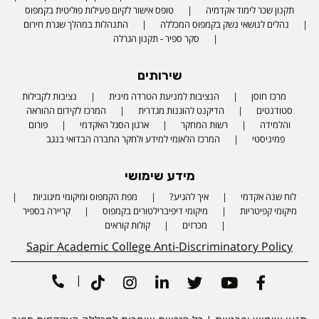
תקנון שכר לימוד אקדמיה
טופס אישור לקיום פעילות פוליטית בקמפוס
נהלים לנושאי נשק בקמפוס המכללה
התנהלות במהלך שגרת חירום
סקר ספיר - תקנון הגרלה
שירותים
מרכז חוסן
הנציבות למניעת הטרדה מינית
נציבות לקבילות
סטודנטים
הדיקנט להוגנות מגדרית
המרכז לקידום ההוראה
והלמידה
רשות המחקר
ארגון הסגל האקדמי
פורום
פמיניסטי
המרכז הלאומי למידע ולחקר החברה הבדואי בנגב
מידע שימושי
לוח שנה אקדמי
איך להגיע?
מפת הקמפוס ומיקומי מיגוניות
Phone number
מיקומי קפיטריות
מיקומי דיפיברילטורים בקמפוס
קריירה בספיר
מכרזים
קולות קוראים
Sapir Academic College Anti-Discriminatory Policy
|
Tiktok
Instagram
Linkedin
Twitter
Youtube
Facebook