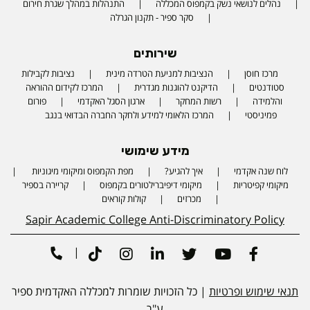
נהלים לנושאי נשק בקמפוס המכללה
התנהלות במהלך שגרת חירום
סקר ספיר - תקנון הגרלה
שירותים
מרכז חוסן
הנציבות למניעת הטרדה מינית
נציבות לקבילות
סטודנטים
הדיקנט להוגנות מגדרית
המרכז לקידום ההוראה
והלמידה
רשות המחקר
ארגון הסגל האקדמי
פורום
פמיניסטי
המרכז הלאומי למידע ולחקר החברה הבדואי בנגב
מידע שימושי
לוח שנה אקדמי
איך להגיע?
מפת הקמפוס ומיקומי מיגוניות
Phone number
מיקומי קפיטריות
מיקומי דיפיברילטורים בקמפוס
קריירה בספיר
מכרזים
קולות קוראים
Sapir Academic College Anti-Discriminatory Policy
|
Tiktok
Instagram
Linkedin
Twitter
Youtube
Facebook
תנאי שימוש ופרטיות
| כל הזכויות שומרות למכללה האקדמית ספיר
ע"ר