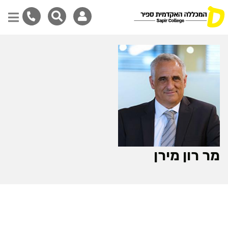
דילוג
לתוכן
המרכזי
מר רון מירן