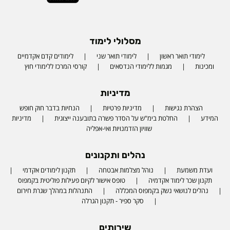
מסלולי לימוד
לימודי תואר ראשון
לימודי תואר שני
לימודים קדם אקדמיים
ומכינות
מגמות ללימודי הנדסאים
קורסי המרכז ללימודי חוץ
מדיניות
הצהרת נגישות
מדיניות פרטיות
הנחיות בדבר חוק חופש
המידע
החלטת בימ"ש על הסדר פשרה בתובענה ייצוגית
מדיניות
שוויון הזדמנויות ואי-אפליה
נהלים ותקנונים
ועדת משמעת
נוהל מצלמות אבטחה
תקנון לימודים אקדמי
תקנון שכר לימוד אקדמיה
טופס אישור לקיום פעילות פוליטית בקמפוס
נהלים לנושאי נשק בקמפוס המכללה
התנהלות במהלך שגרת חירום
סקר ספיר - תקנון הגרלה
שירותים