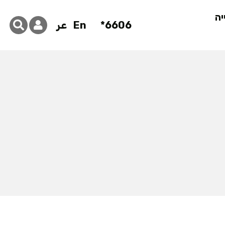
יה
6606*
En
عر