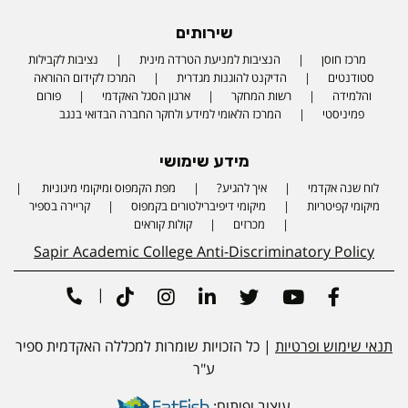
שירותים
מרכז חוסן
הנציבות למניעת הטרדה מינית
נציבות לקבילות
סטודנטים
הדיקנט להוגנות מגדרית
המרכז לקידום ההוראה
והלמידה
רשות המחקר
ארגון הסגל האקדמי
פורום
פמיניסטי
המרכז הלאומי למידע ולחקר החברה הבדואי בנגב
מידע שימושי
לוח שנה אקדמי
איך להגיע?
מפת הקמפוס ומיקומי מיגוניות
Phone number
מיקומי קפיטריות
מיקומי דיפיברילטורים בקמפוס
קריירה בספיר
מכרזים
קולות קוראים
Sapir Academic College Anti-Discriminatory Policy
|
Tiktok
Instagram
Linkedin
Twitter
Youtube
Facebook
תנאי שימוש ופרטיות
| כל הזכויות שומרות למכללה האקדמית ספיר
ע"ר
עיצוב ופיתוח: