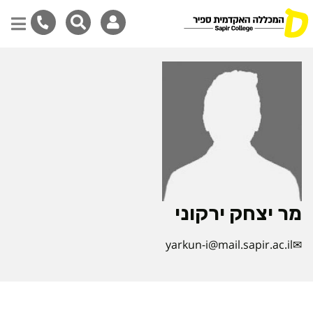
דילוג
לתוכן
המרכזי
מר יצחק ירקוני
yarkun-i@mail.sapir.ac.il