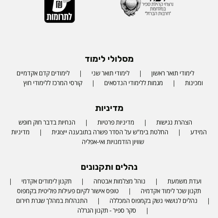
מסלולי לימוד
לימודי תואר ראשון
לימודי תואר שני
לימודים קדם אקדמיים
ומכינות
מגמות ללימודי הנדסאים
קורסי המרכז ללימודי חוץ
מדיניות
הצהרת נגישות
מדיניות פרטיות
הנחיות בדבר חוק חופש
המידע
החלטת בימ"ש על הסדר פשרה בתובענה ייצוגית
מדיניות
שוויון הזדמנויות ואי-אפליה
נהלים ותקנונים
ועדת משמעת
נוהל מצלמות אבטחה
תקנון לימודים אקדמי
תקנון שכר לימוד אקדמיה
טופס אישור לקיום פעילות פוליטית בקמפוס
נהלים לנושאי נשק בקמפוס המכללה
התנהלות במהלך שגרת חירום
סקר ספיר - תקנון הגרלה