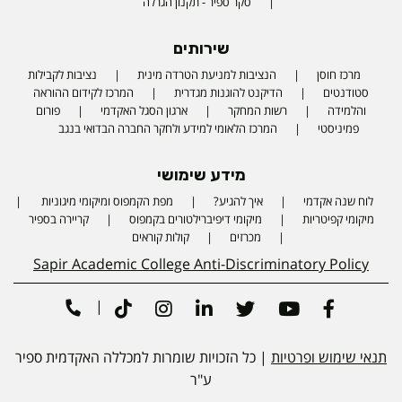
סקר ספיר - תקנון הגרלה
שירותים
מרכז חוסן
הנציבות למניעת הטרדה מינית
נציבות לקבילות
סטודנטים
הדיקנט להוגנות מגדרית
המרכז לקידום ההוראה
והלמידה
רשות המחקר
ארגון הסגל האקדמי
פורום
פמיניסטי
המרכז הלאומי למידע ולחקר החברה הבדואי בנגב
מידע שימושי
לוח שנה אקדמי
איך להגיע?
מפת הקמפוס ומיקומי מיגוניות
Phone number
מיקומי קפיטריות
מיקומי דיפיברילטורים בקמפוס
קריירה בספיר
מכרזים
קולות קוראים
Sapir Academic College Anti-Discriminatory Policy
|
Tiktok
Instagram
Linkedin
Twitter
Youtube
Facebook
תנאי שימוש ופרטיות
| כל הזכויות שומרות למכללה האקדמית ספיר
ע"ר