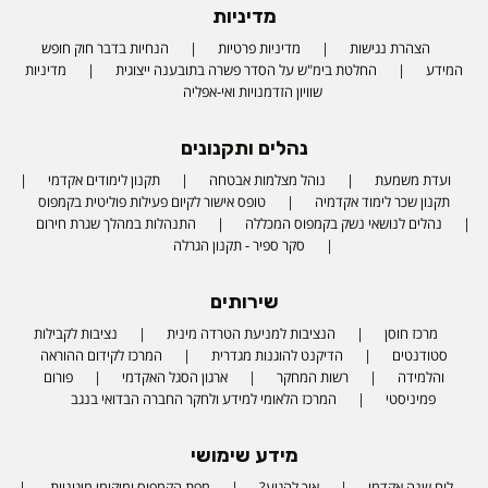
מדיניות
הצהרת נגישות
מדיניות פרטיות
הנחיות בדבר חוק חופש
המידע
החלטת בימ"ש על הסדר פשרה בתובענה ייצוגית
מדיניות
שוויון הזדמנויות ואי-אפליה
נהלים ותקנונים
ועדת משמעת
נוהל מצלמות אבטחה
תקנון לימודים אקדמי
תקנון שכר לימוד אקדמיה
טופס אישור לקיום פעילות פוליטית בקמפוס
נהלים לנושאי נשק בקמפוס המכללה
התנהלות במהלך שגרת חירום
סקר ספיר - תקנון הגרלה
שירותים
מרכז חוסן
הנציבות למניעת הטרדה מינית
נציבות לקבילות
סטודנטים
הדיקנט להוגנות מגדרית
המרכז לקידום ההוראה
והלמידה
רשות המחקר
ארגון הסגל האקדמי
פורום
פמיניסטי
המרכז הלאומי למידע ולחקר החברה הבדואי בנגב
מידע שימושי
לוח שנה אקדמי
איך להגיע?
מפת הקמפוס ומיקומי מיגוניות