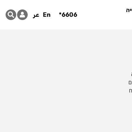
יה
6606*
En
عر
ם
ח