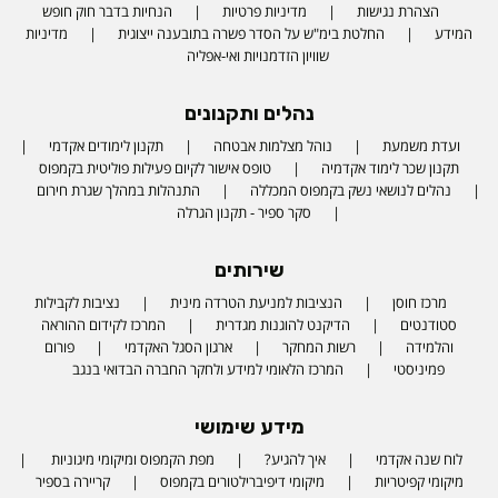
הצהרת נגישות
מדיניות פרטיות
הנחיות בדבר חוק חופש
המידע
החלטת בימ"ש על הסדר פשרה בתובענה ייצוגית
מדיניות
שוויון הזדמנויות ואי-אפליה
נהלים ותקנונים
ועדת משמעת
נוהל מצלמות אבטחה
תקנון לימודים אקדמי
תקנון שכר לימוד אקדמיה
טופס אישור לקיום פעילות פוליטית בקמפוס
נהלים לנושאי נשק בקמפוס המכללה
התנהלות במהלך שגרת חירום
סקר ספיר - תקנון הגרלה
שירותים
מרכז חוסן
הנציבות למניעת הטרדה מינית
נציבות לקבילות
סטודנטים
הדיקנט להוגנות מגדרית
המרכז לקידום ההוראה
והלמידה
רשות המחקר
ארגון הסגל האקדמי
פורום
פמיניסטי
המרכז הלאומי למידע ולחקר החברה הבדואי בנגב
מידע שימושי
לוח שנה אקדמי
איך להגיע?
מפת הקמפוס ומיקומי מיגוניות
מיקומי קפיטריות
מיקומי דיפיברילטורים בקמפוס
קריירה בספיר