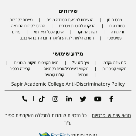
שירותים
מרכז חוסן
הנציבות למניעת הטרדה מינית
נציבות לקבילות
סטודנטים
הדיקנט להוגנות מגדרית
המרכז לקידום ההוראה
והלמידה
רשות המחקר
ארגון הסגל האקדמי
פורום
פמיניסטי
המרכז הלאומי למידע ולחקר החברה הבדואי בנגב
מידע שימושי
לוח שנה אקדמי
איך להגיע?
מפת הקמפוס ומיקומי מיגוניות
Phone number
מיקומי קפיטריות
מיקומי דיפיברילטורים בקמפוס
קריירה בספיר
מכרזים
קולות קוראים
Sapir Academic College Anti-Discriminatory Policy
|
Tiktok
Instagram
Linkedin
Twitter
Youtube
Facebook
תנאי שימוש ופרטיות
| כל הזכויות שומרות למכללה האקדמית ספיר
ע"ר
עיצוב ופיתוח: