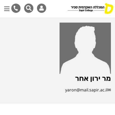
דילוג
לתוכן
המרכזי
מר ירון אחר
yaron@mail.sapir.ac.il