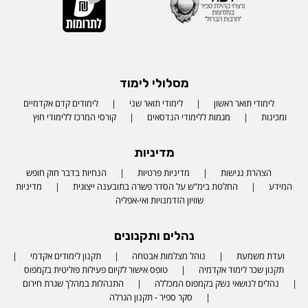
מסלולי לימוד
לימודי תואר ראשון
לימודי תואר שני
לימודים קדם אקדמיים
ומכינות
מגמות ללימודי הנדסאים
קורסי המרכז ללימודי חוץ
מדיניות
הצהרת נגישות
מדיניות פרטיות
הנחיות בדבר חוק חופש
המידע
החלטת בימ"ש על הסדר פשרה בתובענה ייצוגית
מדיניות
שוויון הזדמנויות ואי-אפליה
נהלים ותקנונים
ועדת משמעת
נוהל מצלמות אבטחה
תקנון לימודים אקדמי
תקנון שכר לימוד אקדמיה
טופס אישור לקיום פעילות פוליטית בקמפוס
נהלים לנושאי נשק בקמפוס המכללה
התנהלות במהלך שגרת חירום
סקר ספיר - תקנון הגרלה