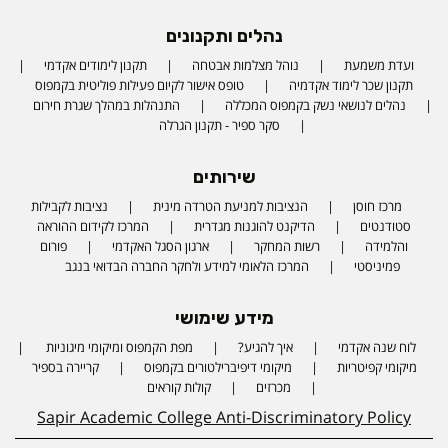
נהלים ותקנונים
ועדת משמעת
נוהל מצלמות אבטחה
תקנון לימודים אקדמי
תקנון שכר לימוד אקדמיה
טופס אישור לקיום פעילות פוליטית בקמפוס
נהלים לנושאי נשק בקמפוס המכללה
התנהלות במהלך שגרת חירום
סקר ספיר - תקנון הגרלה
שירותים
מרכז חוסן
הנציבות למניעת הטרדה מינית
נציבות לקבילות
סטודנטים
הדיקנט להוגנות מגדרית
המרכז לקידום ההוראה
והלמידה
רשות המחקר
ארגון הסגל האקדמי
פורום
פמיניסטי
המרכז הלאומי למידע ולחקר החברה הבדואי בנגב
מידע שימושי
לוח שנה אקדמי
איך להגיע?
מפת הקמפוס ומיקומי מיגוניות
Phone number
מיקומי קפיטריות
מיקומי דיפיברילטורים בקמפוס
קריירה בספיר
מכרזים
קולות קוראים
Sapir Academic College Anti-Discriminatory Policy