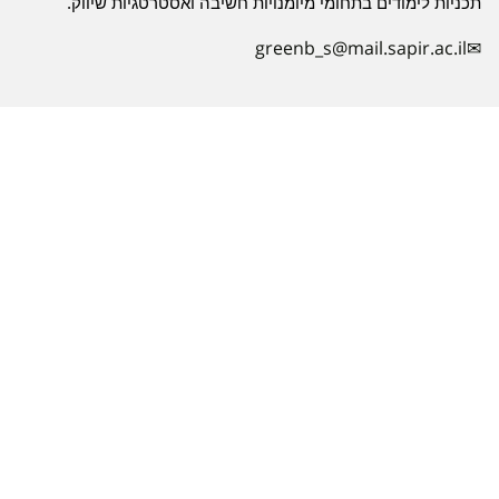
תכניות לימודים בתחומי מיומנויות חשיבה ואסטרטגיות שיווק.
greenb_s@mail.sapir.ac.il