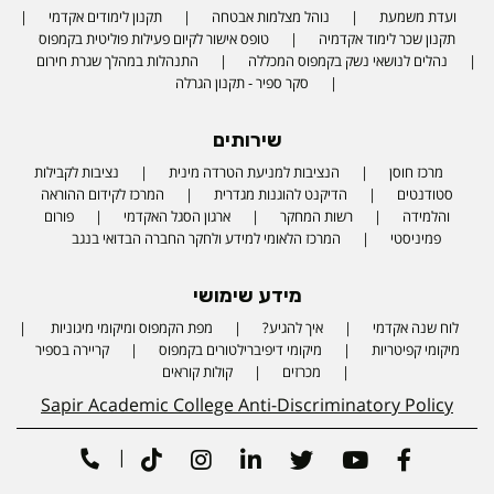
ועדת משמעת
נוהל מצלמות אבטחה
תקנון לימודים אקדמי
תקנון שכר לימוד אקדמיה
טופס אישור לקיום פעילות פוליטית בקמפוס
נהלים לנושאי נשק בקמפוס המכללה
התנהלות במהלך שגרת חירום
סקר ספיר - תקנון הגרלה
שירותים
מרכז חוסן
הנציבות למניעת הטרדה מינית
נציבות לקבילות
סטודנטים
הדיקנט להוגנות מגדרית
המרכז לקידום ההוראה
והלמידה
רשות המחקר
ארגון הסגל האקדמי
פורום
פמיניסטי
המרכז הלאומי למידע ולחקר החברה הבדואי בנגב
מידע שימושי
לוח שנה אקדמי
איך להגיע?
מפת הקמפוס ומיקומי מיגוניות
Phone number
מיקומי קפיטריות
מיקומי דיפיברילטורים בקמפוס
קריירה בספיר
מכרזים
קולות קוראים
Sapir Academic College Anti-Discriminatory Policy
|
Tiktok
Instagram
Linkedin
Twitter
Youtube
Facebook