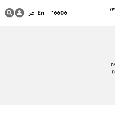
יה
6606*
En
عر
אה
ם