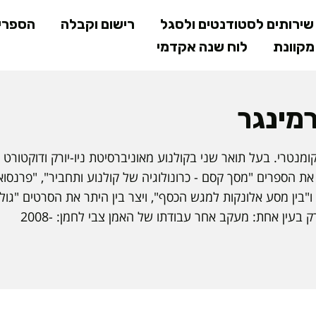
דילוג
ירותים לסטודנטים ולסגל
רישום וקבלה
הספרי
לתוכן
קוונת
לוח שנה אקדמי
המרכזי
רמינגר
וקומנטרי. בעל תואר שני בקולנוע מאוניברסיטת ניו-יורק ודוקטורט
ת הספרים "מסך קסם - כרונולוגיה של קולנוע ותחביר", "פרנסו
"בין מסע אלונקות למגש הכסף", ויצר בין היתר את הסרטים "גול
במעגל", "החיים בינתיים" ו"רק בעין אחת: מעקב אחר עבודתו של האמן צבי לחמן: 2008-