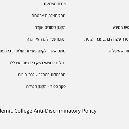
ועדת משמעת
נוהל מצלמות אבטחה
פש המידע
תקנון לימודים אקדמי
דר פשרה בתובענה ייצוגית
תקנון שכר לימוד אקדמיה
יות ואי-אפליה
טופס אישור לקיום פעילות פוליטית בקמפוס
נהלים לנושאי נשק בקמפוס המכללה
התנהלות במהלך שגרת חירום
סקר ספיר - תקנון הגרלה
demic College Anti-Discriminatory Policy