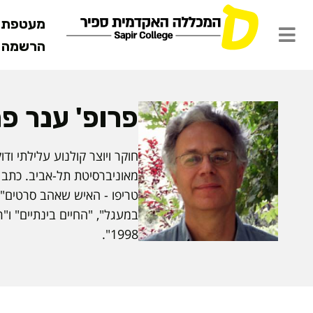
מעטפת ש
הרשמה מ
פרופ' ענר פ
חוקר ויוצר קולנוע עלילתי וד
מאוניברסיטת תל-אביב. כתב א
טריפו - האיש שאהב סרטים" ו
1998".