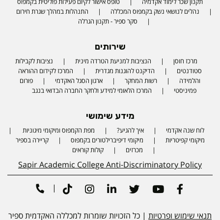
תקנון שכר לימוד אקדמיה
טופס אישור לקיום פעילות פוליטית בקמפוס
נהלים לנושאי נשק בקמפוס המכללה
התנהלות במהלך שגרת חירום
סקר ספיר - תקנון הגרלה
שירותים
מרכז חוסן
הנציבות למניעת הטרדה מינית
נציבות לקבילות
סטודנטים
הדיקנט להוגנות מגדרית
המרכז לקידום ההוראה
והלמידה
רשות המחקר
ארגון הסגל האקדמי
פורום
פמיניסטי
המרכז הלאומי למידע ולחקר החברה הבדואי בנגב
מידע שימושי
לוח שנה אקדמי
איך להגיע?
מפת הקמפוס ומיקומי מיגוניות
Phone number
מיקומי קפיטריות
מיקומי דיפיברילטורים בקמפוס
קריירה בספיר
מכרזים
קולות קוראים
Sapir Academic College Anti-Discriminatory Policy
|
Tiktok
Instagram
Linkedin
Twitter
Youtube
Facebook
תנאי שימוש ופרטיות
| כל הזכויות שומרות למכללה האקדמית ספיר