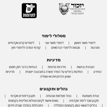
מסלולי לימוד
לימודי תואר ראשון
לימודי תואר שני
לימודים קדם אקדמיים
ומכינות
מגמות ללימודי הנדסאים
קורסי המרכז ללימודי חוץ
מדיניות
הצהרת נגישות
מדיניות פרטיות
הנחיות בדבר חוק חופש
המידע
החלטת בימ"ש על הסדר פשרה בתובענה ייצוגית
מדיניות
שוויון הזדמנויות ואי-אפליה
נהלים ותקנונים
ועדת משמעת
נוהל מצלמות אבטחה
תקנון לימודים אקדמי
תקנון שכר לימוד אקדמיה
טופס אישור לקיום פעילות פוליטית בקמפוס
נהלים לנושאי נשק בקמפוס המכללה
התנהלות במהלך שגרת חירום