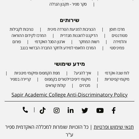
סקר ספיר - תקנון הגרלה
שירותים
מרכז חוסן
הנציבות למניעת הטרדה מינית
נציבות לקבילות
סטודנטים
הדיקנט להוגנות מגדרית
המרכז לקידום ההוראה
והלמידה
רשות המחקר
ארגון הסגל האקדמי
פורום
פמיניסטי
המרכז הלאומי למידע ולחקר החברה הבדואי בנגב
מידע שימושי
לוח שנה אקדמי
איך להגיע?
מפת הקמפוס ומיקומי מיגוניות
Phone number
מיקומי קפיטריות
מיקומי דיפיברילטורים בקמפוס
קריירה בספיר
מכרזים
קולות קוראים
Sapir Academic College Anti-Discriminatory Policy
|
Tiktok
Instagram
Linkedin
Twitter
Youtube
Facebook
תנאי שימוש ופרטיות
| כל הזכויות שומרות למכללה האקדמית ספיר
ע"ר