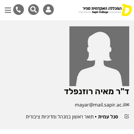
דילוג
לתוכן
המרכזי
ד"ר מאיה רוזנפלד
mayar@mail.sapir.ac.il
סגל עמית
תואר ראשון במנהל ומדיניות ציבורית