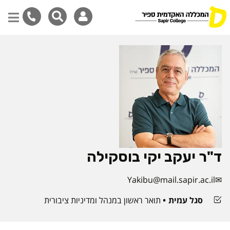
דילוג
לתוכן
המרכזי
ד"ר יעקב יקי בוסקילה
Yakibu@mail.sapir.ac.il
סגל עמית
תואר ראשון במנהל ומדיניות ציבורית