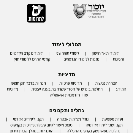
מסלולי לימוד
לימודי תואר ראשון
לימודי תואר שני
לימודים קדם אקדמיים
ומכינות
מגמות ללימודי הנדסאים
קורסי המרכז ללימודי חוץ
מדיניות
הצהרת נגישות
מדיניות פרטיות
הנחיות בדבר חוק חופש
המידע
החלטת בימ"ש על הסדר פשרה בתובענה ייצוגית
מדיניות
שוויון הזדמנויות ואי-אפליה
נהלים ותקנונים
ועדת משמעת
נוהל מצלמות אבטחה
תקנון לימודים אקדמי
תקנון שכר לימוד אקדמיה
טופס אישור לקיום פעילות פוליטית בקמפוס
נהלים לנושאי נשק בקמפוס המכללה
התנהלות במהלך שגרת חירום