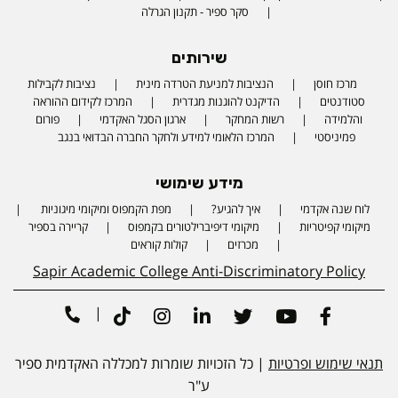
סקר ספיר - תקנון הגרלה
שירותים
מרכז חוסן
הנציבות למניעת הטרדה מינית
נציבות לקבילות
סטודנטים
הדיקנט להוגנות מגדרית
המרכז לקידום ההוראה
והלמידה
רשות המחקר
ארגון הסגל האקדמי
פורום
פמיניסטי
המרכז הלאומי למידע ולחקר החברה הבדואי בנגב
מידע שימושי
לוח שנה אקדמי
איך להגיע?
מפת הקמפוס ומיקומי מיגוניות
Phone number
מיקומי קפיטריות
מיקומי דיפיברילטורים בקמפוס
קריירה בספיר
מכרזים
קולות קוראים
Sapir Academic College Anti-Discriminatory Policy
|
Tiktok
Instagram
Linkedin
Twitter
Youtube
Facebook
תנאי שימוש ופרטיות
| כל הזכויות שומרות למכללה האקדמית ספיר
ע"ר