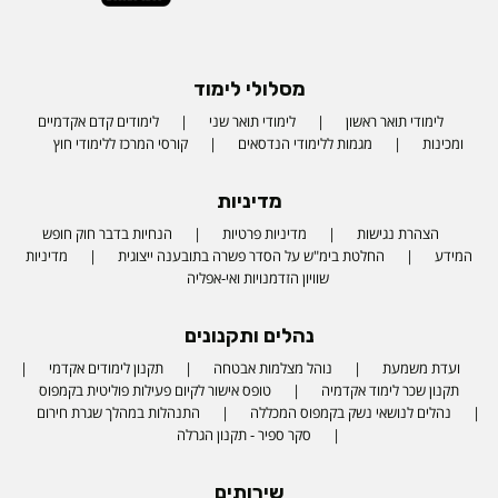
מסלולי לימוד
לימודי תואר ראשון
לימודי תואר שני
לימודים קדם אקדמיים
ומכינות
מגמות ללימודי הנדסאים
קורסי המרכז ללימודי חוץ
מדיניות
הצהרת נגישות
מדיניות פרטיות
הנחיות בדבר חוק חופש
המידע
החלטת בימ"ש על הסדר פשרה בתובענה ייצוגית
מדיניות
שוויון הזדמנויות ואי-אפליה
נהלים ותקנונים
ועדת משמעת
נוהל מצלמות אבטחה
תקנון לימודים אקדמי
תקנון שכר לימוד אקדמיה
טופס אישור לקיום פעילות פוליטית בקמפוס
נהלים לנושאי נשק בקמפוס המכללה
התנהלות במהלך שגרת חירום
סקר ספיר - תקנון הגרלה
שירותים