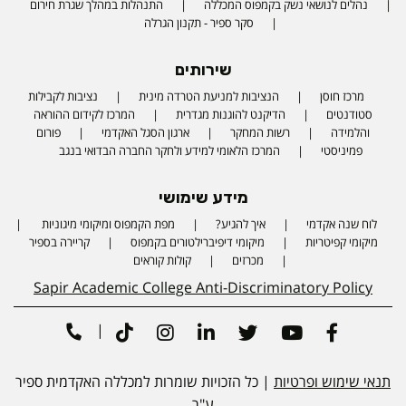
נהלים לנושאי נשק בקמפוס המכללה
התנהלות במהלך שגרת חירום
סקר ספיר - תקנון הגרלה
שירותים
מרכז חוסן
הנציבות למניעת הטרדה מינית
נציבות לקבילות
סטודנטים
הדיקנט להוגנות מגדרית
המרכז לקידום ההוראה
והלמידה
רשות המחקר
ארגון הסגל האקדמי
פורום
פמיניסטי
המרכז הלאומי למידע ולחקר החברה הבדואי בנגב
מידע שימושי
לוח שנה אקדמי
איך להגיע?
מפת הקמפוס ומיקומי מיגוניות
Phone number
מיקומי קפיטריות
מיקומי דיפיברילטורים בקמפוס
קריירה בספיר
מכרזים
קולות קוראים
Sapir Academic College Anti-Discriminatory Policy
|
Tiktok
Instagram
Linkedin
Twitter
Youtube
Facebook
תנאי שימוש ופרטיות
| כל הזכויות שומרות למכללה האקדמית ספיר
ע"ר