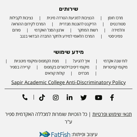
שירותים
מרכז חוסן
הנציבות למניעת הטרדה מינית
נציבות לקבילות
סטודנטים
הדיקנט להוגנות מגדרית
המרכז לקידום ההוראה
והלמידה
רשות המחקר
ארגון הסגל האקדמי
פורום
פמיניסטי
המרכז הלאומי למידע ולחקר החברה הבדואי בנגב
מידע שימושי
לוח שנה אקדמי
איך להגיע?
מפת הקמפוס ומיקומי מיגוניות
Phone number
מיקומי קפיטריות
מיקומי דיפיברילטורים בקמפוס
קריירה בספיר
מכרזים
קולות קוראים
Sapir Academic College Anti-Discriminatory Policy
|
Tiktok
Instagram
Linkedin
Twitter
Youtube
Facebook
תנאי שימוש ופרטיות
| כל הזכויות שומרות למכללה האקדמית ספיר
ע"ר
עיצוב ופיתוח: