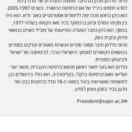
פרופ' פלדמן מכהן גם כחבר מועצת המנהלים של מרכז בלפר
למדע ויחסים בינ"ל של אוניברסיטת הרווארד. בשנים 2005-1997
הוא כיהן כראש מרכז יפה ללימודים אסטרטגיים באונ' ת"א. הוא היה
בין מקימי המרכז וכיהן בו כחוקר בכיר מאז הקמתו בשלהי 1977.
בנוסף, הוא כיהן כחבר הוועדה המייעצת של מזכ״ל האו״ם בנושאי
פירוק ובקרת נשק.
פרופ׳ פלדמן חיבר מספר ספרים ועשרות מאמרים ופרקים בספרים
בנושאים הקשורים לסכסוך הישראלי-ערבי, לביטחונה של ישראל
ולביטחון המזה״ת.
פלדמן הוא בוגר תואר ראשון מהאוניברסיטה העברית, ותואר שני
ושלישי מאוניברסיטת ברקלי, בקליפורניה. הוא נולד בירושלים כבן
למשפחה ששורשיה בעיר במאה ה-18 וגדל ברחובות כבנו של
מדען בכיר במכון ויצמן למדע.
President@sapir.ac.il