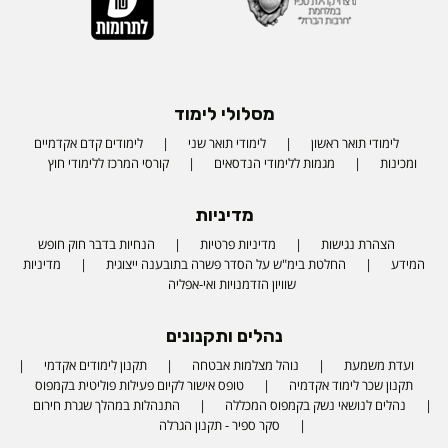
מסלולי לימוד
לימודי תואר ראשון
לימודי תואר שני
לימודים קדם אקדמיים
ומכינות
מגמות ללימודי הנדסאים
קורסי המרכז ללימודי חוץ
מדיניות
הצהרת נגישות
מדיניות פרטיות
הנחיות בדבר חוק חופש
המידע
החלטת בימ"ש על הסדר פשרה בתובענה ייצוגית
מדיניות
שוויון הזדמנויות ואי-אפליה
נהלים ותקנונים
ועדת משמעת
נוהל מצלמות אבטחה
תקנון לימודים אקדמי
תקנון שכר לימוד אקדמיה
טופס אישור לקיום פעילות פוליטית בקמפוס
נהלים לנושאי נשק בקמפוס המכללה
התנהלות במהלך שגרת חירום
סקר ספיר - תקנון הגרלה