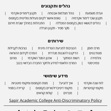
נהלים ותקנונים
ועדת משמעת
נוהל מצלמות אבטחה
תקנון לימודים אקדמי
תקנון שכר לימוד אקדמיה
טופס אישור לקיום פעילות פוליטית בקמפוס
נהלים לנושאי נשק בקמפוס המכללה
התנהלות במהלך שגרת חירום
סקר ספיר - תקנון הגרלה
שירותים
מרכז חוסן
הנציבות למניעת הטרדה מינית
נציבות לקבילות
סטודנטים
הדיקנט להוגנות מגדרית
המרכז לקידום ההוראה
והלמידה
רשות המחקר
ארגון הסגל האקדמי
פורום
פמיניסטי
המרכז הלאומי למידע ולחקר החברה הבדואי בנגב
מידע שימושי
לוח שנה אקדמי
איך להגיע?
מפת הקמפוס ומיקומי מיגוניות
Phone number
מיקומי קפיטריות
מיקומי דיפיברילטורים בקמפוס
קריירה בספיר
מכרזים
קולות קוראים
Sapir Academic College Anti-Discriminatory Policy