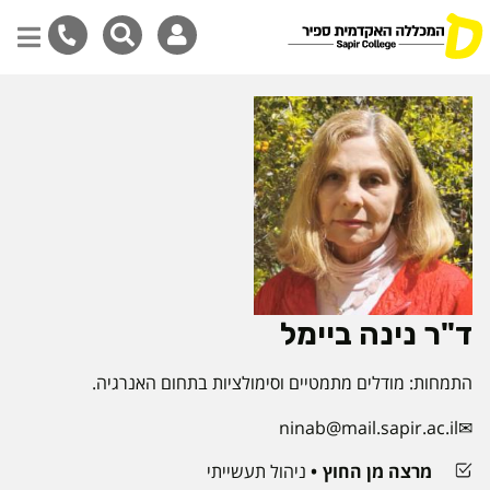
דילוג
לתוכן
המרכזי
ד"ר נינה ביימל
התמחות: מודלים מתמטיים וסימולציות בתחום האנרגיה.
ninab@mail.sapir.ac.il
מרצה מן החוץ
ניהול תעשייתי