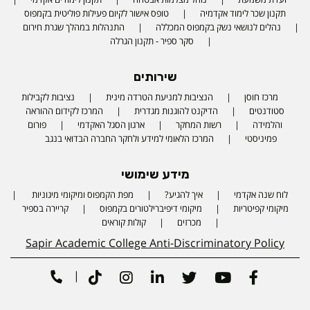
תקנון שכר לימוד אקדמיה
טופס אישור לקיום פעילות פוליטית בקמפוס
נהלים לנושאי נשק בקמפוס המכללה
התנהלות במהלך שגרת חירום
סקר ספיר - תקנון הגרלה
שירותים
מרכז חוסן
הנציבות למניעת הטרדה מינית
נציבות לקבילות
סטודנטים
הדיקנט להוגנות מגדרית
המרכז לקידום ההוראה
והלמידה
רשות המחקר
ארגון הסגל האקדמי
פורום
פמיניסטי
המרכז הלאומי למידע ולחקר החברה הבדואי בנגב
מידע שימושי
לוח שנה אקדמי
איך להגיע?
מפת הקמפוס ומיקומי מיגוניות
Phone number
מיקומי קפיטריות
מיקומי דיפיברילטורים בקמפוס
קריירה בספיר
מכרזים
קולות קוראים
Sapir Academic College Anti-Discriminatory Policy
|
Tiktok
Instagram
Linkedin
Twitter
Youtube
Facebook