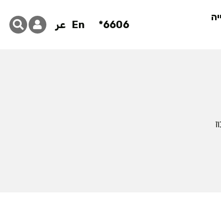
יה
6606*
En
عر
ז