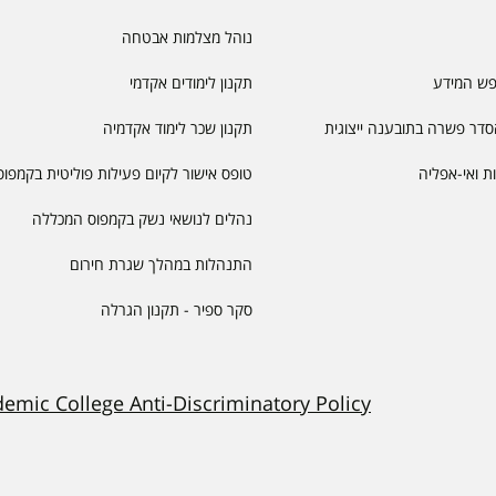
נוהל מצלמות אבטחה
פש המידע
תקנון לימודים אקדמי
דר פשרה בתובענה ייצוגית
תקנון שכר לימוד אקדמיה
יות ואי-אפליה
טופס אישור לקיום פעילות פוליטית בקמפוס
נהלים לנושאי נשק בקמפוס המכללה
התנהלות במהלך שגרת חירום
סקר ספיר - תקנון הגרלה
demic College Anti-Discriminatory Policy